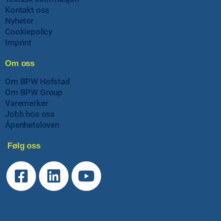
Kontakt oss
Nyheter
Cookiepolicy
Imprint
Om oss
Om BPW Hofstad
Om BPW Group
Varemerker
Jobb hos oss
Åpenhetsloven
Følg oss