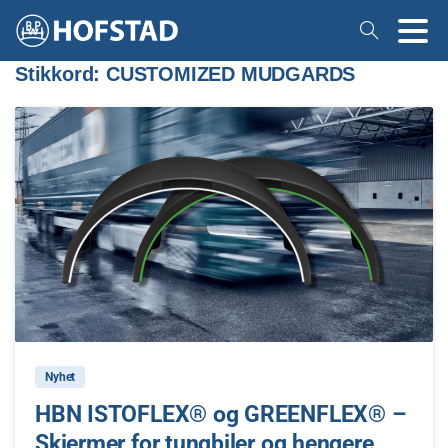
Stikkord:
CUSTOMIZED MUDGARDS
0
Nyhet
HBN ISTOFLEX® og GREENFLEX® –
Skjermer for tungbiler og hengere