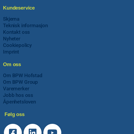
Kundeservice
Skjema
Teknisk informasjon
Kontakt oss
Nyheter
Cookiepolicy
Imprint
Om oss
Om BPW Hofstad
Om BPW Group
Varemerker
Jobb hos oss
Åpenhetsloven
Følg oss