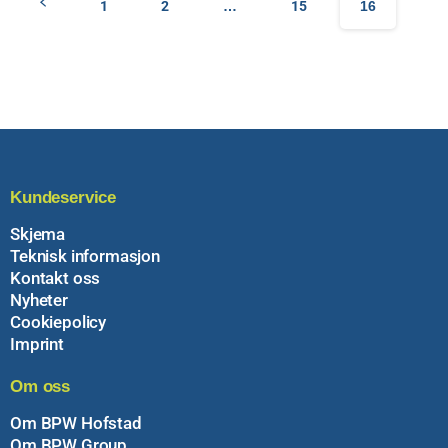
1
2
…
15
16
Kundeservice
Skjema
Teknisk informasjon
Kontakt oss
Nyheter
Cookiepolicy
Imprint
Om oss
Om BPW Hofstad
Om BPW Group