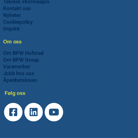
Teknisk informasjon
Kontakt oss
Nyheter
Cookiepolicy
Imprint
Om oss
Om BPW Hofstad
Om BPW Group
Varemerker
Jobb hos oss
Åpenhetsloven
Følg oss