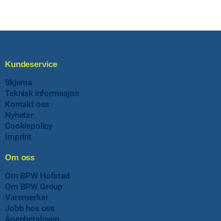
Kundeservice
Skjema
Teknisk informasjon
Kontakt oss
Nyheter
Cookiepolicy
Imprint
Om oss
Om BPW Hofstad
Om BPW Group
Varemerker
Jobb hos oss
Åpenhetsloven