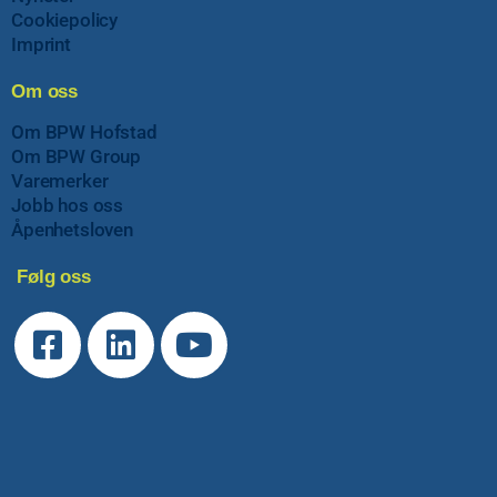
Cookiepolicy
Imprint
Om oss
Om BPW Hofstad
Om BPW Group
Varemerker
Jobb hos oss
Åpenhetsloven
Følg oss