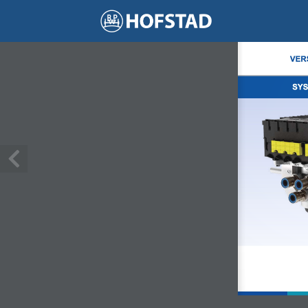
1 / 256
VERS
SYS