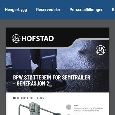
Hengerbygg
Reservedeler
Personbiltilhenger
K
BPW STØTTEBEIN FOR SEMITRAILER 
– GENERASJON 2
NY OG FORBEDRET DESIGN 
ROBUST 
Det robuste støttebeinet og den forbedrede 
festeplaten garanterer optimal styrke.