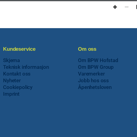
Kundeservice
Om oss
Skjema
Om BPW Hofstad
Teknisk informasjon
Om BPW Group
Kontakt oss
Varemerker
Nyheter
Jobb hos oss
Cookiepolicy
Åpenhetsloven
Imprint