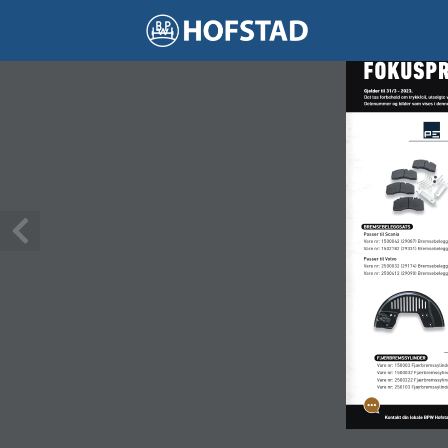
1 / 5
FOKUSP
Gjelder til 31/3 - 2023. 
Det tas forbehold om trykkfeil, utsolgte 
Delenummer og bilder som vises i denne
BREMSEBELEGGSATS
Passer til Scania
Vare nr: 1500042 (29087) Bremsebeleg
Vare nr: 1502182 (29331) Bremsebeleg
Passer til Volvo
Vare nr: 2500032 (29174) Bremsebeleg
Vare nr: 2500412 (29090) Bremsebeleg
FJÆRBREMSSYLINDER
Vare nr: 150003 Fjærbremssylinde
Vare nr: 1500032 Fjærbremssylind
Vare nr: 2500222 Fjærbremssylin
Vare nr: 250103 Fjærbremssylinde
Kontakt din lokale BPW Hofsta