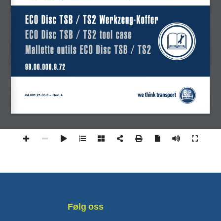
ECO Disc TSB / TS2 Werkzeug-Koffer 
ECO Disc TSB / TS2 tool case 
Mallette outils ECO Disc TSB / TS2
99.00.000.9.72
04.001.21.35.0 − Rev. 4
Følg oss