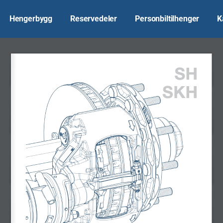
Hengerbygg
Reservedeler
Personbiltilhenger
K
SH
SKH